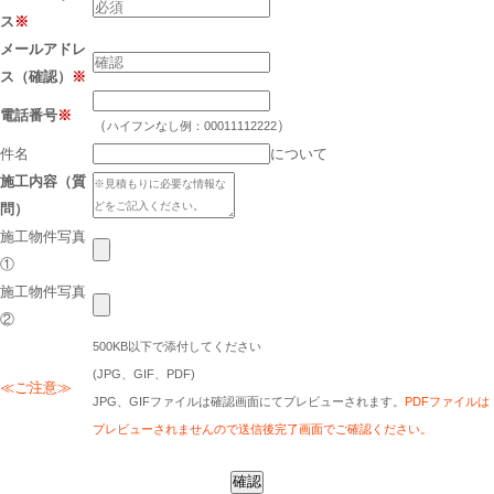
ス
※
メールアドレ
ス（確認）
※
電話番号
※
（
）
ハイフンなし例：00011112222
件名
について
施工内容（質
問）
施工物件写真
①
施工物件写真
②
500KB以下で添付してください
(JPG、GIF、PDF)
≪ご注意≫
JPG、GIFファイルは確認画面にてプレビューされます。
PDFファイルは
プレビューされませんので送信後完了画面でご確認ください。